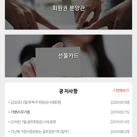
회원권 분양관
선불카드
+ 전체보기
공지사항
* [2020년 2월 첫째 주 회원권시세동향]
[2020-03-09]
*
기명VS무기명
[2019-02-15]
* 2019년 1월 골프회원권 시세 동향
[2019-01-07]
* 지난해 가장사랑은받는 골프장은 어디일까?
[2018-08-29]