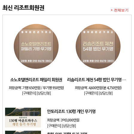
최신 리조트회원권
+ 전체보기
소노호텔앤리조트 패밀리 회원권
리솜리조트 제천 54평 법인 무기명 회원제
희망금액 :
기명 650만원 / 무기명 950만원
희망금액 :
4,600만원(분 4,750만원)
[구매문의]
[상담신청]
[구매문의]
[상담신청]
안토리조트 130평 개인 무기명
희망금액 :
3억3,000만원
[구매문의]
[상담신청]