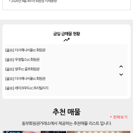
*
2026년 4월 4주차 회원권 시세동향
금일 급매물 현황
trending_up
[골프]
더시에나서울cc 회원권
[골프]
우정힐스cc 회원권
[골프]
양주cc 골프회원권
expand_less
expand_more
[골프]
더시에나서울cc 회원권
[골프]
레이크우드cc 프리빌리지
[골프]
신원CC 골프회원권
[골프]
비전힐스cc 골프회원권
추천 매물
[리조트]
리솜리조트 제천 54평 법인 무기명 회원제
+ 전체보기
[골프]
테디밸리cc 회원권 분양
동부회원권거래소에서 제공하는 추천매물 리스트 입니다.
[골프]
아름다운cc 회원권