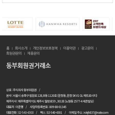
홈
회사소개
개인정보보호정책
이용약관
광고문의
회원권문의
채용문의
상호 : 주식회사 동부회원권
본사 : 서울시 송파구 법원로 128, B동 1120호 (문정동, 문정 SK V1 GL 메트로시티)
제주지사 : 제주특별자치도 제주시 월랑로59 , 301호 (노형동 2577-4 세흔빌딩)
대표자 : 이준행
사업자등록번호 : 809-88-01345
대표전화 :
팩스 : 02-540-4301
이메일 주소 : rokjh837@nate.com
02-540-4300