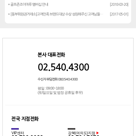
* 골프존조이마루 멤버십 안내
[2018-03-20]
* [동부회원권거래소]고객만족 브랜드대상 수상 성원해주신 고객님들께 감사드립…
[2017-05-01]
본사 대표전화
02.540.4300
수신자 부담전화 080.540.4300
평일 : 09:00~18:00
(토/일요일 및 법정 공휴일 후무)
전국 지점전화
VIP센터
강북(여의도)지점
▶