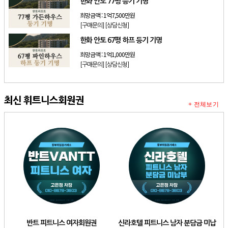
한화 안토 77평 등기 기명
희망금액 :
1억7,500만원
[구매문의]
[상담신청]
한화 안토 67평 하프 등기 기명
희망금액 :
1억1,000만원
[구매문의]
[상담신청]
최신 휘트니스회원권
+ 전체보기
반트 피트니스 여자회원권
신라호텔 피트니스 남자 분담금 미납