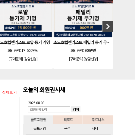
keyboard_arrow_right
더시에나서울cc 회원권
플라밍고cc 이용권(라미드 통합)
희망금액 :
1억 5,100만원
희망금액 :
내용 참조(별도 문의)
[구매문의]
[상담신청]
[구매문의]
[상담신청]
오늘의 회원권시세
+ 전체보기
2026-08-08
골프 회원권
리조트
휘트니스
골프장명
구분
시세