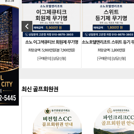
keyboard_arrow_left
트 로얄 회원제 기명
소노호텔앤리조트 로얄 등기 기명
00만원 분양가 2억 4,500만
희망금액 :
1억 500만원
희망금액 :
900만
원
[구매문의]
[상담신청]
[구매문의]
[상담신
의]
[상담신청]
최신 골프회원권