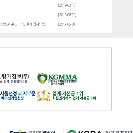
발리오스
일반
14900
[2019-02-15]
블루원용인cc
일반
27000
[2018-08-29]
비에이비스타cc
3억무기
32000
상 성원해주신 고객님들께 감사드립…
[2017-05-01]
서원밸리
일반
47500
솔모로
일반
9200
솔모로
플러스
24100
송추
일반
79500
수원
주권
31400
스카이밸리
일반(2500)
3800
신원
일반
98800
아시아나
일반
84600
아시아나
주중가족
20000
아시아나
주중개인
15900
아시아드
일반
48700
안성
남자
6100
안성베네스트
VIP(분13000)
20300
안성베네스트
VIP(분15000)
25300
안성베네스트
주중(분2500)
8400