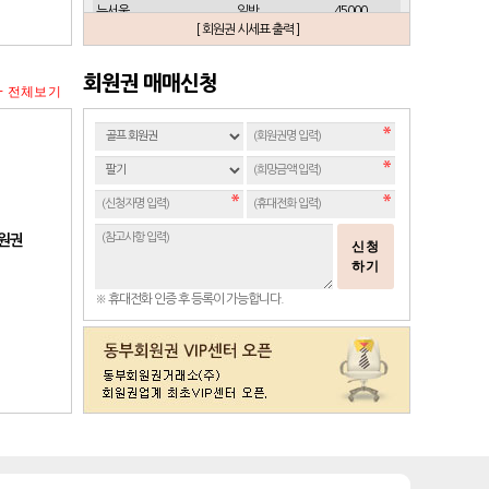
뉴서울
일반
45000
[ 회원권 시세표 출력 ]
뉴스프링빌
개인(분12000)
21500
뉴스프링빌
주중가족(분5000)
6900
회원권 매매신청
+ 전체보기
뉴스프링빌
주중개인(분3000)
4300
뉴코리아
남자
23700
뉴코리아
여자
49000
대구
일반 정회원
16500
도고
일반
2100
동래베네스트
일반
17500
회원권
신청
동부산
일반(분14000)
27500
하기
라데나
일반
11500
※ 휴대전화 인증 후 등록이 가능합니다.
레이크사이드
일반(개인)
107000
레이크우드
일반(개인)
10000
레이크우드
프리빌리지(개인)
22000
렉스필드
일반
121000
롯데스카이힐 제주
일반
37300
리베라
일반
4300
발리오스
VIP
29800