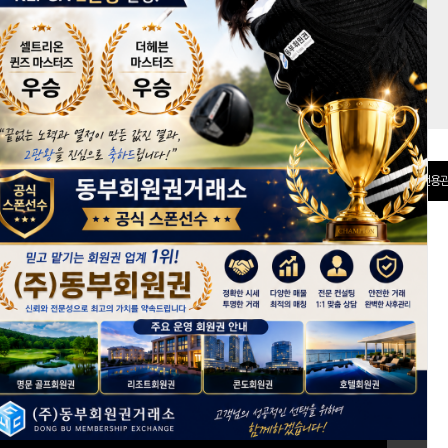
권 분양관
선불카드
전용관
[회원가입]
ID 저장
아이디/비밀번호 찾기
+ 전체보기
회원권 시세정보
keyboard_arrow_right
*
반얀트리클럽앤스파서울, 키즈시설 확충 및 신규 건물 신축 계획
* 2026년 6월 2주차 회원권 시세동향
*
2026년 5월 4주차 회원권 시세동향
*
2026년 5월 3주차 회원권 시세동향