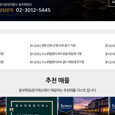
24
[골프]
[리조트
아름다운cc 회원권
[리조트]
[리조트
한화 안토 67평 하프 등기 기명
[리조트]
[리조트
기명
소노호텔앤리조트 로얄 회원제 기명
[리조트]
[리조트
기명
소노호텔앤리조트 골드 회원제 무기명
[리조트]
[리조트
 무기명
소노호텔앤리조트 스위트 등기 기명
[골프]
[리조트
발리오스cc 회원권 종류
추천 매물
[골프]
[리조트
파인크리크cc 회원권
동부회원권거래소에서 제공하는 추천매물 리스트 입니다.
[골프]
[골프]
더시에나서울cc 회원권
[골프]
[골프]
더시에나서울cc 회원권
[골프]
[리조트
비전힐스cc 골프회원권