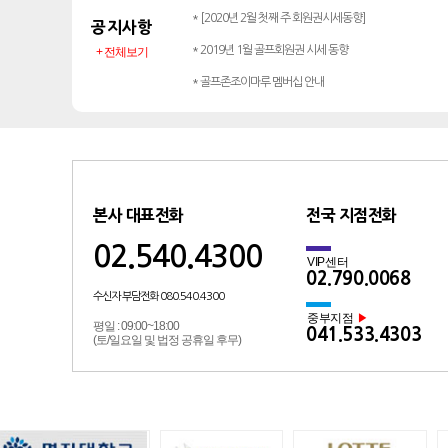
* [2020년 2월 첫째 주 회원권시세동향]
공지사항
* 2019년 1월 골프회원권 시세 동향
+ 전체보기
* 골프존조이마루 멤버십 안내
본사 대표전화
전국 지점전화
02.540.4300
VIP센터
02.790.0068
수신자 부담전화 080.540.4300
중부지점
▶
평일 : 09:00~18:00
041.533.4303
(토/일요일 및 법정 공휴일 후무)