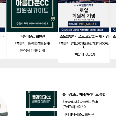
소노호텔앤리조트 패밀리 등기 무기명
더시에나서울cc 회원권
비전힐스cc 회원권
원
희망금액 :
1억 5,100만원
희망금액 :
20억 5,000만원
청]
[구매문의]
[상담신청]
[구매문의]
[상담신청]
플라밍고cc 이용권(라미드 통합)
희망금액 :
내용 참조(별도 문의)
[구매문의]
[상담신청]
더시에나서울cc 회원권