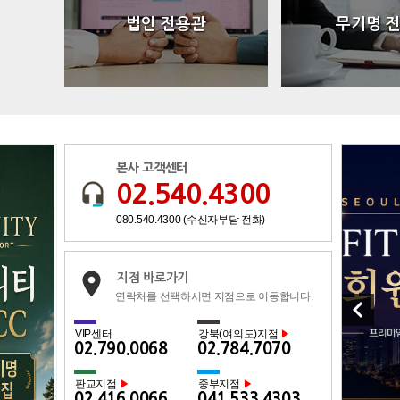
법인 전용관
무기명 
본사 고객센터
02.540.4300
080.540.4300 (수신자부담 전화)
지점 바로가기
연락처를 선택하시면 지점으로 이동합니다.
keyboard_arrow_left
VIP센터
강북(여의도)지점
▶
02.790.0068
02.784.7070
판교지점
중부지점
▶
▶
02.416.0066
041.533.4303