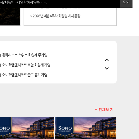
시간 동안 다시 열람하지 않습니다.
닫기
*
2026년 5월 2주차 회원권 시세동향
*
2026년 4월 4주차 회원권 시세동향
]
안토리조트 130평 개인 무기명
]
한화리조트 스위트 회원제 무기명
expand_less
]
소노호텔앤리조트 로얄 회원제 기명
expand_more
]
소노호텔앤리조트 골드 등기 기명
]
소노호텔앤리조트 이그제큐티브 무기명 회원제
]
소노호텔앤리조트 패밀리 등기 무기명
]
소노호텔앤리조트 패밀리 회원권
+ 전체보기
우정힐스cc 회원권
레이크우드cc 프리빌리지
]
리솜리조트 제천 54평 법인 무기명 회원제