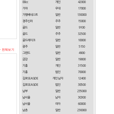
88cc
개인
42000
가야
우대
17800
가평베네스트
일반
130000
경주신라
주주
15800
골드
일반
9100
골드
주주
32500
골드레이크
일반
18000
광주
일반
5150
+ 전체보기
그랜드
일반
4900
금강
일반
19000
기흥
개인
31500
기흥
법인
78000
김포SEASIDE
개인 남자
12400
김포SEASIDE
법인
38500
남부
일반
235000
남서울
남자
30300
남서울
여자
60000
남촌
일반
230000