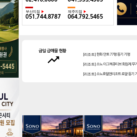
부산지점
제주지점
▶
▶
051.744.8787
064.792.5465
[골프]
테디밸리cc 회원권 분양
금일 급매물 현황
[리조트]
한화 안토 77평 등기 기명
trending_up
[리조트]
소노 이그젝큐티브 회원제 무
[리조트]
소노호텔앤리조트 로얄 등기 
[리조트]
소노호텔앤리조트 스위트 등기
[골프]
아시아나cc 회원권
[골프]
비전힐스cc 회원권
[골프]
플라밍고cc 이용권(라미드 통합)
[골프]
양주cc 골프회원권
[골프]
신원CC 골프회원권