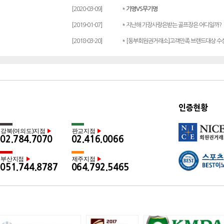
[2020-03-09]
*
기명VS무기명
[2019-01-07]
* 지난해 가장사랑은받는 골프장은 어디일까?
[2018-03-20]
* [동부회원권거래소]고객만족 브랜드대상 수
인증현황
강북(여의도)지점
판교지점
▶
▶
02.784.7070
02.416.0066
부산지점
제주지점
▶
▶
051.744.8787
064.792.5465