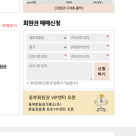
뉴서울
일반
45000
[ 회원권 시세표 출력 ]
뉴스프링빌
개인(분12000)
21500
뉴스프링빌
주중가족(분5000)
6900
회원권 매매신청
+ 전체보기
뉴스프링빌
주중개인(분3000)
4300
뉴코리아
남자
23700
뉴코리아
여자
49000
대구
일반 정회원
16500
도고
일반
2100
동래베네스트
일반
17500
회원권
신청
동부산
일반(분14000)
27500
하기
라데나
일반
11500
※ 휴대전화 인증 후 등록이 가능합니다.
레이크사이드
일반(개인)
107000
레이크우드
일반(개인)
10000
레이크우드
프리빌리지(개인)
22000
렉스필드
일반
121000
롯데스카이힐 제주
일반
37300
리베라
일반
4300
발리오스
VIP
29800