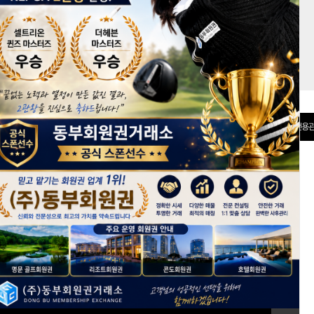
권 분양관
선불카드
전용관
[회원가입]
ID 저장
아이디/비밀번호 찾기
+ 전체보기
회원권 시세정보
keyboard_arrow_right
*
반얀트리클럽앤스파서울, 키즈시설 확충 및 신규 건물 신축 계획
* 2026년 6월 2주차 회원권 시세동향
*
2026년 5월 4주차 회원권 시세동향
*
2026년 5월 3주차 회원권 시세동향