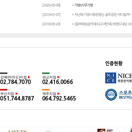
[2020-03-09]
*
기명VS무기명
[2019-01-07]
* 지난해 가장사랑은받는 골프장은 어디일까?
[2018-03-20]
* [동부회원권거래소]고객만족 브랜드대상 수
인증현황
강북(여의도)지점
판교지점
▶
▶
02.784.7070
02.416.0066
부산지점
제주지점
▶
▶
051.744.8787
064.792.5465