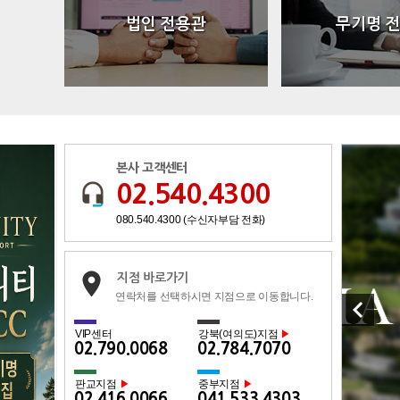
법인 전용관
무기명 
본사 고객센터
02.540.4300
080.540.4300 (수신자부담 전화)
지점 바로가기
연락처를 선택하시면 지점으로 이동합니다.
keyboard_arrow_left
VIP센터
강북(여의도)지점
▶
02.790.0068
02.784.7070
판교지점
중부지점
▶
▶
02.416.0066
041.533.4303