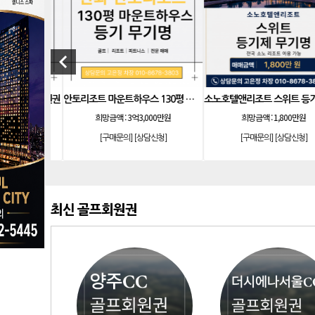
[리조트]
한화 안토 77평 등기 기명
keyboard_arrow_left
원제 무기명
소노호텔앤리조트 로얄 회원제 기명
소노호텔앤리조트 스위트 등기 
가 5,100만원
희망금액 :
1억 9,000만원 (분 2억 4,560만원)
희망금액 :
1,200만원
신청]
[구매문의]
[상담신청]
[구매문의]
[상담신청]
최신 골프회원권