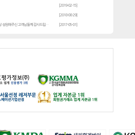
발리오스
일반
14900
[2019-02-15]
블루원용인cc
일반
27000
[2018-08-29]
비에이비스타cc
3억무기
32000
상 성원해주신 고객님들께 감사드립…
[2017-05-01]
서원밸리
일반
47500
솔모로
일반
9200
솔모로
플러스
24100
송추
일반
79500
수원
주권
31400
스카이밸리
일반(2500)
3800
신원
일반
98800
아시아나
일반
84600
아시아나
주중가족
20000
아시아나
주중개인
15900
아시아드
일반
48700
안성
남자
6100
안성베네스트
VIP(분13000)
20300
안성베네스트
VIP(분15000)
25300
안성베네스트
주중(분2500)
8400