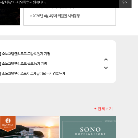
시간 동안 다시 열람하지 않습니다.
닫기
*
2026년 5월 2주차 회원권 시세동향
*
2026년 4월 4주차 회원권 시세동향
]
소노호텔앤리조트 로얄 회원제 기명
expand_less
]
소노호텔앤리조트 골드 등기 기명
expand_more
]
소노호텔앤리조트 이그제큐티브 무기명 회원제
]
소노호텔앤리조트 패밀리 등기 무기명
]
안토리조트 가든하우스 77평 등기 기명
]
금호리조트 28평 등기 기명
+ 전체보기
레이크우드cc 프리빌리지
]
리솜리조트 제천 54평 법인 무기명 회원제
]
안토리조트 마운트하우스 130평 개인 기명