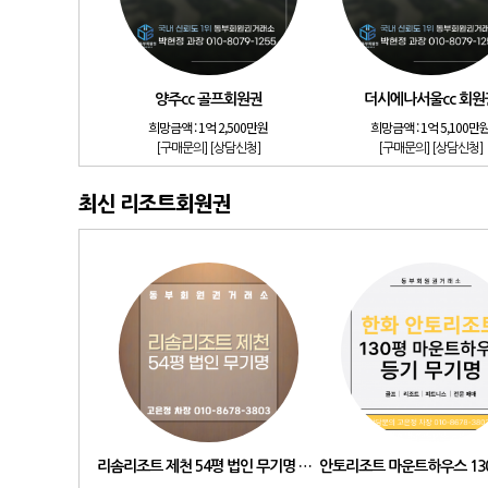
양주cc 골프회원권
더시에나서울cc 회원
희망금액 :
1억 2,500만원
희망금액 :
1억 5,100만
[구매문의]
[상담신청]
[구매문의]
[상담신청]
최신 리조트회원권
리솜리조트 제천 54평 법인 무기명 회원제