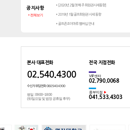
* [2020년 2월 첫째 주 회원권시세동향]
공지사항
* 2019년 1월 골프회원권 시세 동향
+ 전체보기
* 골프존조이마루 멤버십 안내
본사 대표전화
전국 지점전화
02.540.4300
VIP센터
02.790.0068
수신자 부담전화 080.540.4300
중부지점
▶
평일 : 09:00~18:00
041.533.4303
(토/일요일 및 법정 공휴일 후무)