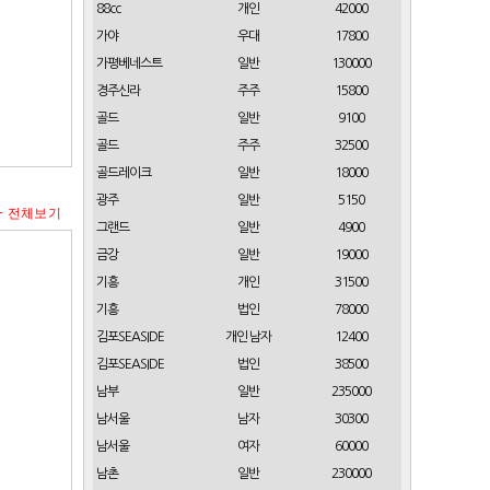
88cc
개인
42000
가야
우대
17800
가평베네스트
일반
130000
경주신라
주주
15800
골드
일반
9100
골드
주주
32500
골드레이크
일반
18000
광주
일반
5150
+ 전체보기
그랜드
일반
4900
금강
일반
19000
기흥
개인
31500
기흥
법인
78000
김포SEASIDE
개인 남자
12400
김포SEASIDE
법인
38500
남부
일반
235000
남서울
남자
30300
남서울
여자
60000
남촌
일반
230000