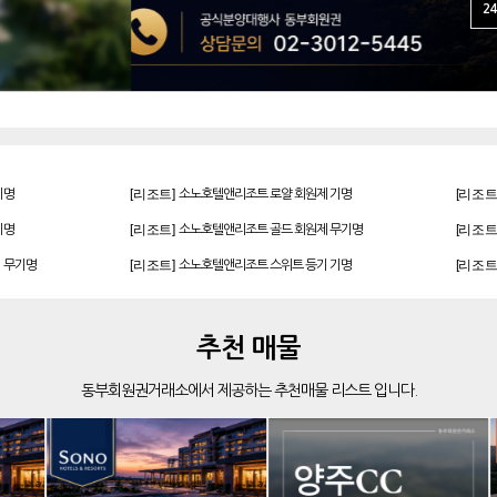
24
[리조트]
[리조트
기명
소노호텔앤리조트 로얄 회원제 기명
[리조트]
[리조트
기명
소노호텔앤리조트 골드 회원제 무기명
[리조트]
[리조트
 무기명
소노호텔앤리조트 스위트 등기 기명
[골프]
[리조트
발리오스cc 회원권 종류
[리조트]
[리조트
 회원권
빌라쥬드 아난티 기명 회원권
추천 매물
[리조트]
[리조트
 기명
소노호텔앤리조트 스위트 등기 기명
동부회원권거래소에서 제공하는 추천매물 리스트 입니다.
[골프]
[골프]
더시에나서울cc 회원권
[골프]
[리조트
비전힐스cc 골프회원권
[골프]
[리조트
아름다운cc 회원권