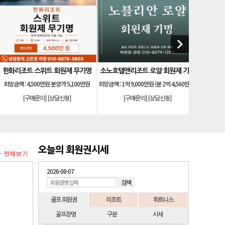
]
한화리조트 스위트 회원제 무기명
keyboard_arrow_right
안토리조트 가든하우스 77평 등기 기명
소노호텔앤리조트 로얄 회원제 기명
아시
희망금액 :
1억 7,000만원
희망금액 :
1억 5,000만원 분18,540만원
희망금
[구매문의]
[상담신청]
[구매문의]
[상담신청]
[구
오늘의 회원권시세
+ 전체보기
2026-08-07
골프 회원권
리조트
휘트니스
골프장명
구분
시세