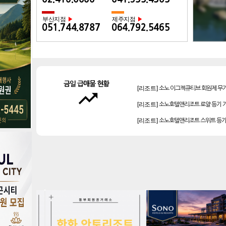
부산지점
제주지점
▶
▶
051.744.8787
064.792.5465
[리조트]
소노 이그젝큐티브 회원제 무
금일 급매물 현황
trending_up
[리조트]
소노호텔앤리조트 로얄 등기 
[리조트]
소노호텔앤리조트 스위트 등기
[골프]
아시아나cc 회원권
[리조트]
켄싱턴리조트 31평 등기 통합
[리조트]
소노호텔앤리조트 로얄 회원제
[골프]
양주cc 골프회원권
[골프]
신원CC 골프회원권
[골프]
테디밸리cc 회원권 분양