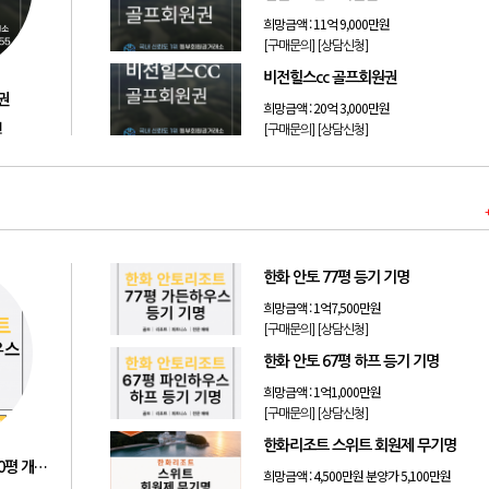
희망금액 :
11억 9,000만원
[구매문의]
[상담신청]
비전힐스cc 골프회원권
권
희망금액 :
20억 3,000만원
원
[구매문의]
[상담신청]
한화 안토 77평 등기 기명
희망금액 :
1억7,500만원
[구매문의]
[상담신청]
한화 안토 67평 하프 등기 기명
희망금액 :
1억1,000만원
[구매문의]
[상담신청]
한화리조트 스위트 회원제 무기명
안토리조트 마운트하우스 130평 개인 기명
희망금액 :
4,500만원 분양가 5,100만원