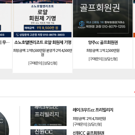
[리조트]
[리조트
한화 안토 67평 하프 등기 기명
기명
소노호텔앤리조트 패밀리 등기 무기명
더시에나서울cc 회원권
희망금액 :
900만원
희망금액 :
1억 5,100만원
[구매문의]
[상담신청]
[구매문의]
[상담신청]
레이크우드cc 프리빌리지
희망금액 :
2억 4,700만원
[구매문의]
[상담신청]
신원CC 골프회원권