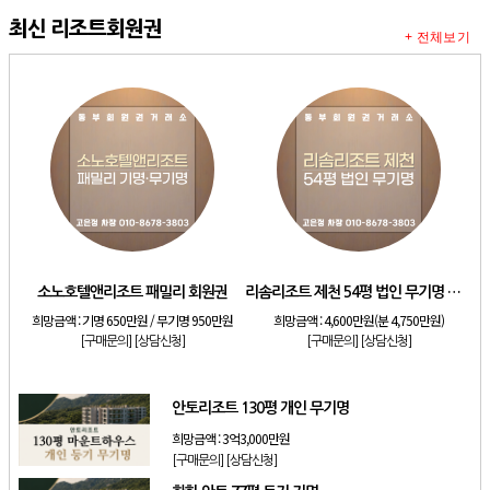
최신 리조트회원권
+ 전체보기
소노호텔앤리조트 패밀리 회원권
리솜리조트 제천 54평 법인 무기명 회원제
희망금액 :
기명 650만원 / 무기명 950만원
희망금액 :
4,600만원(분 4,750만원)
[구매문의]
[상담신청]
[구매문의]
[상담신청]
안토리조트 130평 개인 무기명
희망금액 :
3억3,000만원
[구매문의]
[상담신청]