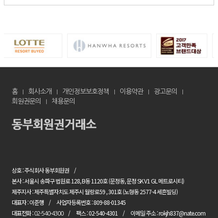
홈
회사소개
개인정보보호정책
이용약관
광고문의
회원권문의
채용문의
상호 : 주식회사 동부회원권
본사 : 서울시 송파구 법원로 128, B동 1120호 (문정동, 문정 SK V1 GL 메트로시티)
제주지사 : 제주특별자치도 제주시 월랑로59 , 301호 (노형동 2577-4 세흔빌딩)
대표자 : 이준행
사업자등록번호 : 809-88-01345
대표전화 :
팩스 : 02-540-4301
이메일 주소 : rokjh837@nate.com
02-540-4300