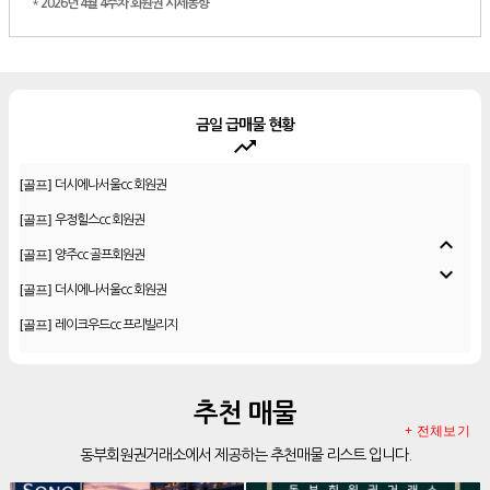
*
2026년 4월 4주차 회원권 시세동향
금일 급매물 현황
trending_up
[골프]
더시에나서울cc 회원권
[골프]
우정힐스cc 회원권
[골프]
양주cc 골프회원권
expand_less
[골프]
더시에나서울cc 회원권
expand_more
[골프]
레이크우드cc 프리빌리지
[골프]
신원CC 골프회원권
[골프]
비전힐스cc 골프회원권
[리조트]
리솜리조트 제천 54평 법인 무기명 회원제
추천 매물
[골프]
테디밸리cc 회원권 분양
+ 전체보기
동부회원권거래소에서 제공하는 추천매물 리스트 입니다.
[골프]
아름다운cc 회원권