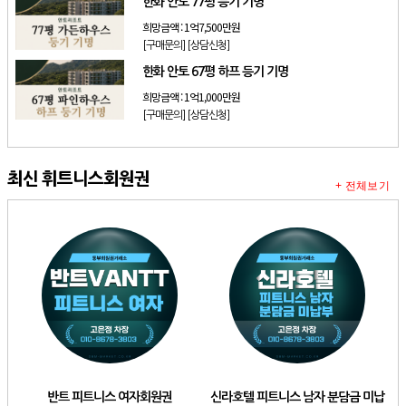
한화 안토 77평 등기 기명
희망금액 :
1억7,500만원
[구매문의]
[상담신청]
한화 안토 67평 하프 등기 기명
희망금액 :
1억1,000만원
[구매문의]
[상담신청]
최신 휘트니스회원권
+ 전체보기
반트 피트니스 여자회원권
신라호텔 피트니스 남자 분담금 미납