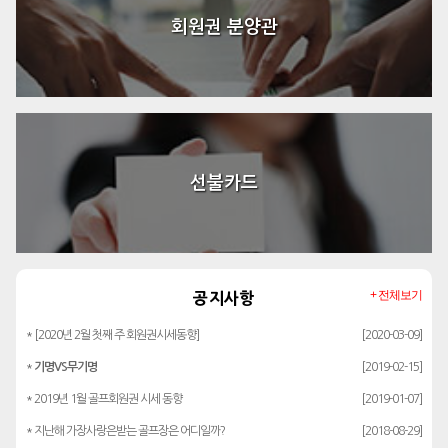
회원권 분양관
선불카드
+ 전체보기
공지사항
* [2020년 2월 첫째 주 회원권시세동향]
[2020-03-09]
*
기명VS무기명
[2019-02-15]
* 2019년 1월 골프회원권 시세 동향
[2019-01-07]
* 지난해 가장사랑은받는 골프장은 어디일까?
[2018-08-29]