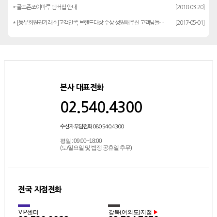
* 골프존조이마루 멤버십 안내
[2018-03-20]
* [동부회원권거래소]고객만족 브랜드대상 수상 성원해주신 고객님들께 감사드립…
[2017-05-01]
본사 대표전화
02.540.4300
수신자 부담전화 080.540.4300
평일 : 09:00~18:00
(토/일요일 및 법정 공휴일 후무)
전국 지점전화
VIP센터
강북(여의도)지점
▶