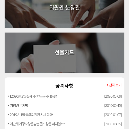
회원권 분양관
선불카드
+ 전체보기
공지사항
* [2020년 2월 첫째 주 회원권시세동향]
[2020-03-09]
*
기명VS무기명
[2019-02-15]
* 2019년 1월 골프회원권 시세 동향
[2019-01-07]
* 지난해 가장사랑은받는 골프장은 어디일까?
[2018-08-29]