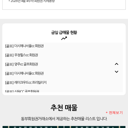
*
2026년 4월 4주차 회원권 시세동향
금일 급매물 현황
trending_up
[골프]
더시에나서울cc 회원권
[골프]
우정힐스cc 회원권
[골프]
양주cc 골프회원권
expand_less
[골프]
더시에나서울cc 회원권
expand_more
[골프]
레이크우드cc 프리빌리지
[골프]
신원CC 골프회원권
[골프]
비전힐스cc 골프회원권
[리조트]
리솜리조트 제천 54평 법인 무기명 회원제
추천 매물
[골프]
테디밸리cc 회원권 분양
+ 전체보기
동부회원권거래소에서 제공하는 추천매물 리스트 입니다.
[골프]
아름다운cc 회원권