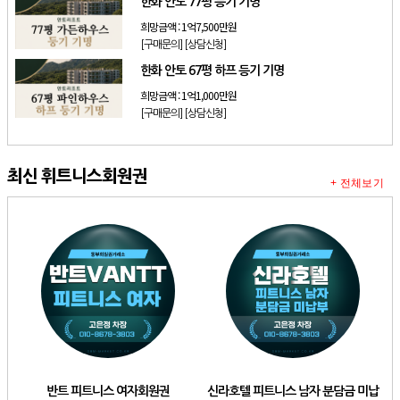
한화 안토 77평 등기 기명
희망금액 :
1억7,500만원
[구매문의]
[상담신청]
한화 안토 67평 하프 등기 기명
희망금액 :
1억1,000만원
[구매문의]
[상담신청]
최신 휘트니스회원권
+ 전체보기
반트 피트니스 여자회원권
신라호텔 피트니스 남자 분담금 미납