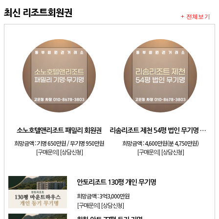
최신 리조트회원권
+ 전체보기
소노호텔앤리조트 패밀리 회원권
리솜리조트 제천 54평 법인 무기명 회원제
희망금액 :
기명 650만원 / 무기명 950만원
희망금액 :
4,600만원(분 4,750만원)
[구매문의]
[상담신청]
[구매문의]
[상담신청]
안토리조트 130평 개인 무기명
희망금액 :
3억3,000만원
[구매문의]
[상담신청]