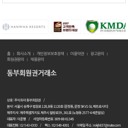
홈
회사소개
개인정보보호정책
이용약관
광고문의
회원권문의
채용문의
상호 : 주식회사 동부회원권
본사 : 서울시 송파구 법원로 128, B동 1120호 (문정동, 문정 SK V1 GL 메트로시티)
제주지사 : 제주특별자치도 제주시 월랑로59 , 301호 (노형동 2577-4 세흔빌딩)
대표자 : 이준행
사업자등록번호 : 809-88-01345
대표전화 :
팩스 : 02-540-4301
이메일 주소 : rokjh837@nate.com
02-540-4300