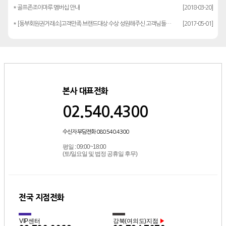
* 골프존조이마루 멤버십 안내
[2018-03-20]
* [동부회원권거래소]고객만족 브랜드대상 수상 성원해주신 고객님들께 감사드립…
[2017-05-01]
본사 대표전화
02.540.4300
수신자 부담전화 080.540.4300
평일 : 09:00~18:00
(토/일요일 및 법정 공휴일 후무)
전국 지점전화
VIP센터
강북(여의도)지점
▶