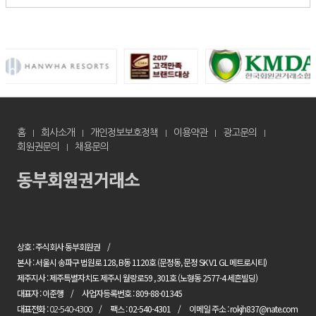
홈
회사소개
개인정보보호정책
이용약관
광고문의
회원권문의
채용문의
상호 : 주식회사 동부회원권
본사 : 서울시 송파구 법원로 128, B동 1120호 (문정동, 문정 SK V1 GL 메트로시티)
제주지사 : 제주특별자치도 제주시 월랑로59 , 301호 (노형동 2577-4 세흔빌딩)
대표자 : 이준행
사업자등록번호 : 809-88-01345
대표전화 :
팩스 : 02-540-4301
이메일 주소 : rokjh837@nate.com
02-540-4300