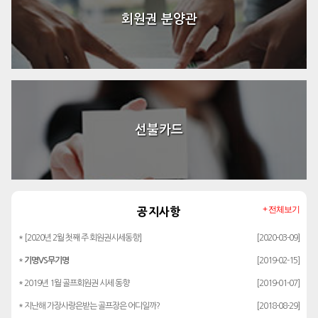
회원권 분양관
선불카드
+ 전체보기
공지사항
* [2020년 2월 첫째 주 회원권시세동향]
[2020-03-09]
*
기명VS무기명
[2019-02-15]
* 2019년 1월 골프회원권 시세 동향
[2019-01-07]
* 지난해 가장사랑은받는 골프장은 어디일까?
[2018-08-29]