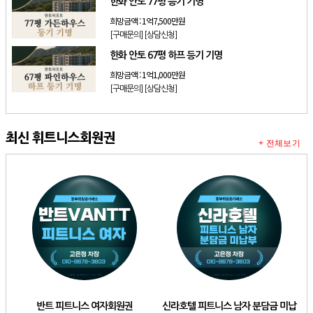
한화 안토 77평 등기 기명
희망금액 :
1억7,500만원
[구매문의]
[상담신청]
한화 안토 67평 하프 등기 기명
희망금액 :
1억1,000만원
[구매문의]
[상담신청]
최신 휘트니스회원권
+ 전체보기
반트 피트니스 여자회원권
신라호텔 피트니스 남자 분담금 미납