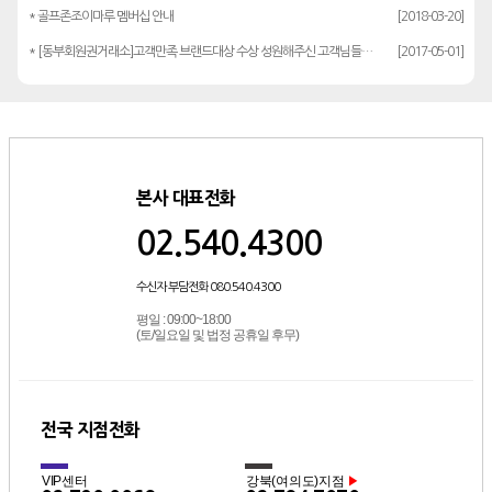
* 골프존조이마루 멤버십 안내
[2018-03-20]
* [동부회원권거래소]고객만족 브랜드대상 수상 성원해주신 고객님들께 감사드립…
[2017-05-01]
본사 대표전화
02.540.4300
수신자 부담전화 080.540.4300
평일 : 09:00~18:00
(토/일요일 및 법정 공휴일 후무)
전국 지점전화
VIP센터
강북(여의도)지점
▶