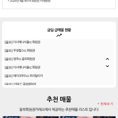
*
2026년 4월 4주차 회원권 시세동향
금일 급매물 현황
trending_up
[골프]
더시에나서울cc 회원권
[골프]
우정힐스cc 회원권
[골프]
양주cc 골프회원권
expand_less
[골프]
더시에나서울cc 회원권
expand_more
[골프]
레이크우드cc 프리빌리지
[골프]
신원CC 골프회원권
[골프]
비전힐스cc 골프회원권
[리조트]
리솜리조트 제천 54평 법인 무기명 회원제
추천 매물
[골프]
테디밸리cc 회원권 분양
+ 전체보기
동부회원권거래소에서 제공하는 추천매물 리스트 입니다.
[골프]
아름다운cc 회원권