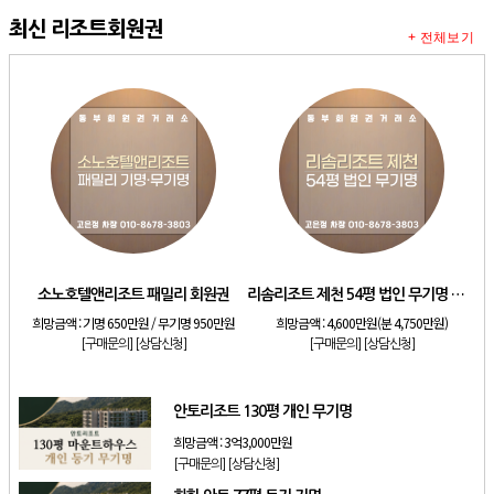
최신 리조트회원권
+ 전체보기
소노호텔앤리조트 패밀리 회원권
리솜리조트 제천 54평 법인 무기명 회원제
희망금액 :
기명 650만원 / 무기명 950만원
희망금액 :
4,600만원(분 4,750만원)
[구매문의]
[상담신청]
[구매문의]
[상담신청]
안토리조트 130평 개인 무기명
희망금액 :
3억3,000만원
[구매문의]
[상담신청]