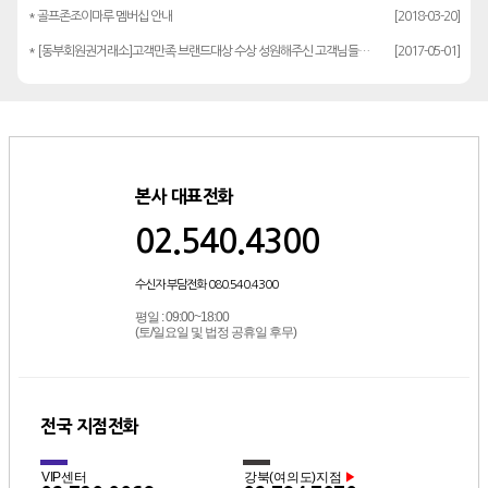
* 골프존조이마루 멤버십 안내
[2018-03-20]
* [동부회원권거래소]고객만족 브랜드대상 수상 성원해주신 고객님들께 감사드립…
[2017-05-01]
본사 대표전화
02.540.4300
수신자 부담전화 080.540.4300
평일 : 09:00~18:00
(토/일요일 및 법정 공휴일 후무)
전국 지점전화
VIP센터
강북(여의도)지점
▶