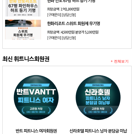
한화 안토 67평 하프 등기 기명
희망금액 :
1억1,000만원
[구매문의]
[상담신청]
한화리조트 스위트 회원제 무기명
희망금액 :
4,500만원 분양가 5,100만원
[구매문의]
[상담신청]
최신 휘트니스회원권
+ 전체보기
반트 피트니스 여자회원권
신라호텔 피트니스 남자 분담금 미납