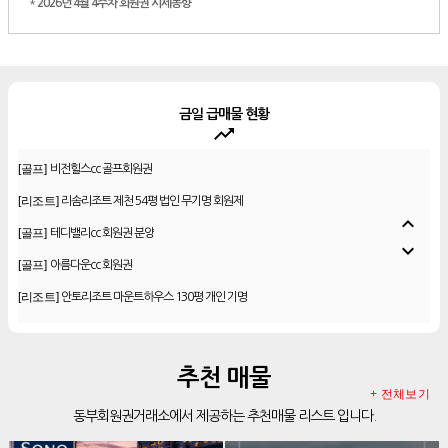
*
2026년 4월 4주차 회원권 시세동향
금일 급매물 현황
trending_up
[골프]
신원CC 골프회원권
[골프]
비전힐스cc 골프회원권
[리조트]
리솜리조트 제천 54평 법인 무기명 회원제
expand_less
[골프]
테디밸리cc 회원권 분양
expand_more
[골프]
아름다운cc 회원권
[리조트]
안토리조트 마운트하우스 130평 개인 기명
[리조트]
한화 안토 77평 등기 기명
[리조트]
한화 안토 67평 하프 등기 기명
추천 매물
[리조트]
한화리조트 스위트 회원제 무기명
+ 전체보기
동부회원권거래소에서 제공하는 추천매물 리스트 입니다.
[리조트]
소노 이그젝큐티브 회원제 무기명