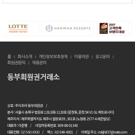
홈
회사소개
개인정보보호정책
이용약관
광고문의
회원권문의
채용문의
상호 : 주식회사 동부회원권
본사 : 서울시 송파구 법원로 128, B동 1120호 (문정동, 문정 SK V1 GL 메트로시티)
제주지사 : 제주특별자치도 제주시 월랑로59 , 301호 (노형동 2577-4 세흔빌딩)
대표자 : 이준행
사업자등록번호 : 809-88-01345
대표전화 :
팩스 : 02-540-4301
이메일 주소 : rokjh837@nate.com
02-540-4300