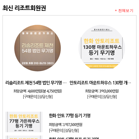
최신 리조트회원권
+ 전체보기
리솜리조트 제천 54평 법인 무기명 회원제
안토리조트 마운트하우스 130평 개인 기명
희망금액 :
4,600만원(분 4,750만원)
희망금액 :
3억3,000만원
[구매문의]
[상담신청]
[구매문의]
[상담신청]
한화 안토 77평 등기 기명
희망금액 :
1억7,500만원
[구매문의]
[상담신청]