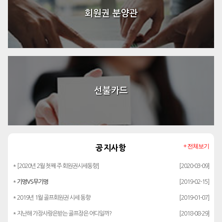
회원권 분양관
선불카드
+ 전체보기
공지사항
* [2020년 2월 첫째 주 회원권시세동향]
[2020-03-09]
*
기명VS무기명
[2019-02-15]
* 2019년 1월 골프회원권 시세 동향
[2019-01-07]
* 지난해 가장사랑은받는 골프장은 어디일까?
[2018-08-29]