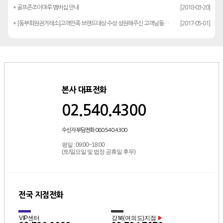
* 골프존조이마루 멤버십 안내
[2018-03-20]
* [동부회원권거래소]고객만족 브랜드대상 수상 성원해주신 고객님들께 감사드립…
[2017-05-01]
본사 대표전화
02.540.4300
수신자 부담전화 080.540.4300
평일 : 09:00~18:00
(토/일요일 및 법정 공휴일 후무)
전국 지점전화
VIP센터
강북(여의도)지점
▶