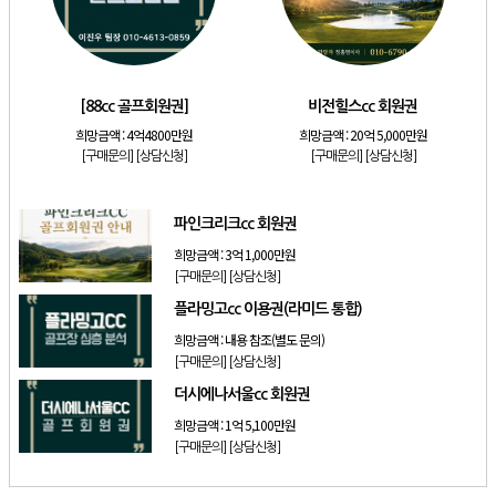
[골프]
아시아나cc 회원권
[골프]
발리오스cc 회원권 종류
[골프]
[88cc 골프회원권]
[88cc 골프회원권]
비전힐스cc 회원권
[골프]
비전힐스cc 회원권
희망금액 :
4억4800만원
희망금액 :
20억 5,000만원
[구매문의]
[상담신청]
[구매문의]
[상담신청]
[골프]
파인크리크cc 회원권
[리조트]
소노호텔앤리조트 패밀리 회원권
파인크리크cc 회원권
희망금액 :
3억 1,000만원
[구매문의]
[상담신청]
플라밍고cc 이용권(라미드 통합)
희망금액 :
내용 참조(별도 문의)
[구매문의]
[상담신청]
더시에나서울cc 회원권
희망금액 :
1억 5,100만원
[구매문의]
[상담신청]