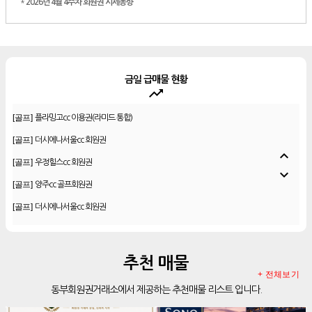
*
2026년 4월 4주차 회원권 시세동향
금일 급매물 현황
trending_up
[골프]
플라밍고cc 이용권(라미드 통합)
[골프]
더시에나서울cc 회원권
[골프]
우정힐스cc 회원권
expand_less
[골프]
양주cc 골프회원권
expand_more
[골프]
더시에나서울cc 회원권
[골프]
레이크우드cc 프리빌리지
[골프]
신원CC 골프회원권
[골프]
비전힐스cc 골프회원권
추천 매물
+ 전체보기
[리조트]
리솜리조트 제천 54평 법인 무기명 회원제
동부회원권거래소에서 제공하는 추천매물 리스트 입니다.
[골프]
테디밸리cc 회원권 분양