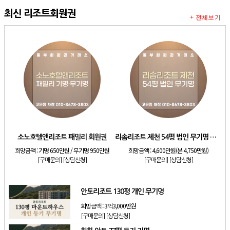
최신 리조트회원권
+ 전체보기
소노호텔앤리조트 패밀리 회원권
리솜리조트 제천 54평 법인 무기명 회원제
희망금액 :
기명 650만원 / 무기명 950만원
희망금액 :
4,600만원(분 4,750만원)
[구매문의]
[상담신청]
[구매문의]
[상담신청]
안토리조트 130평 개인 무기명
희망금액 :
3억3,000만원
[구매문의]
[상담신청]