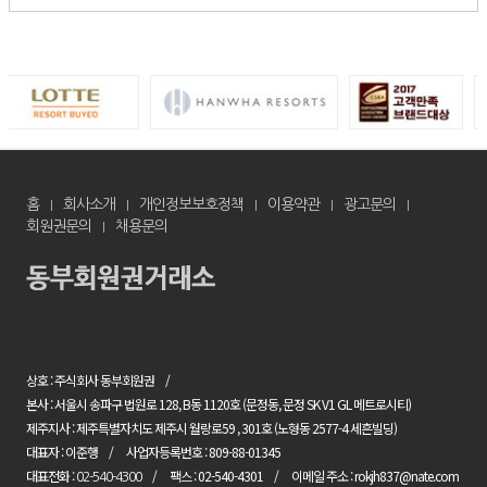
홈
회사소개
개인정보보호정책
이용약관
광고문의
회원권문의
채용문의
상호 : 주식회사 동부회원권
본사 : 서울시 송파구 법원로 128, B동 1120호 (문정동, 문정 SK V1 GL 메트로시티)
제주지사 : 제주특별자치도 제주시 월랑로59 , 301호 (노형동 2577-4 세흔빌딩)
대표자 : 이준행
사업자등록번호 : 809-88-01345
대표전화 :
팩스 : 02-540-4301
이메일 주소 : rokjh837@nate.com
02-540-4300