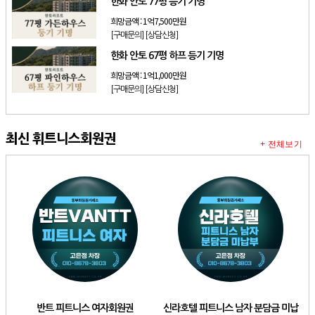
한화 안토 77평 등기 기명
희망금액 :
1억7,500만원
[구매문의]
[상담신청]
한화 안토 67평 하프 등기 기명
희망금액 :
1억1,000만원
[구매문의]
[상담신청]
최신 휘트니스회원권
+ 전체보기
반트 피트니스 여자회원권
신라호텔 피트니스 남자 분담금 미납