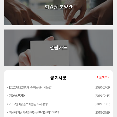
회원권 분양관
선불카드
+ 전체보기
공지사항
* [2020년 2월 첫째 주 회원권시세동향]
[2020-03-09]
*
기명VS무기명
[2019-02-15]
* 2019년 1월 골프회원권 시세 동향
[2019-01-07]
* 지난해 가장사랑은받는 골프장은 어디일까?
[2018-08-29]